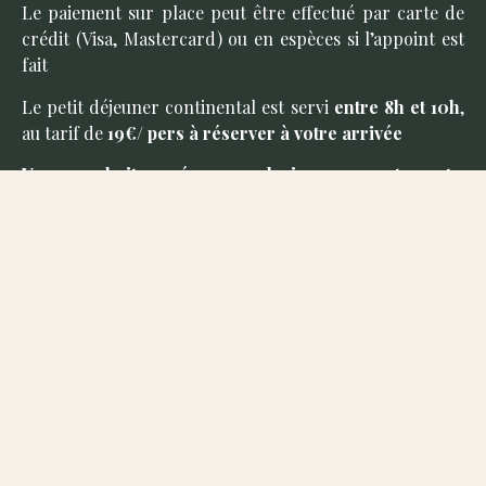
Le paiement sur place peut être effectué par carte de
crédit (Visa, Mastercard) ou en espèces si l’appoint est
fait
Le petit déjeuner continental est servi
entre 8h et 10h
,
au tarif de
19€/ pers à réserver à votre arrivée
Vous souhaitez réserver plusieurs appartements,
contactez-nous.
Pour toutes demandes merci de remplir le
formulaire de contact, nous envoyer un mail ou au 06
81 35 94 74
Réserver